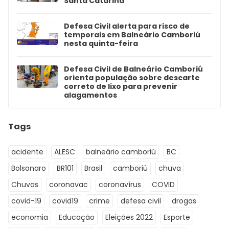
Santa Catarina
Defesa Civil alerta para risco de
temporais em Balneário Camboriú
nesta quinta-feira
Defesa Civil de Balneário Camboriú
orienta população sobre descarte
correto de lixo para prevenir
alagamentos
Tags
acidente
ALESC
balneário camboriú
BC
Bolsonaro
BR101
Brasil
camboriú
chuva
Chuvas
coronavac
coronavírus
COVID
covid-19
covid19
crime
defesa civil
drogas
economia
Educação
Eleições 2022
Esporte