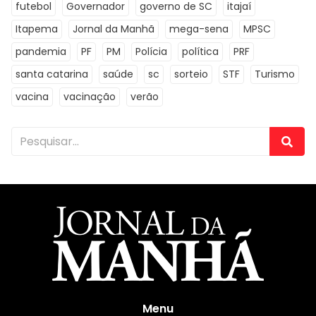
futebol
Governador
governo de SC
itajaí
Itapema
Jornal da Manhã
mega-sena
MPSC
pandemia
PF
PM
Polícia
política
PRF
santa catarina
saúde
sc
sorteio
STF
Turismo
vacina
vacinação
verão
Menu