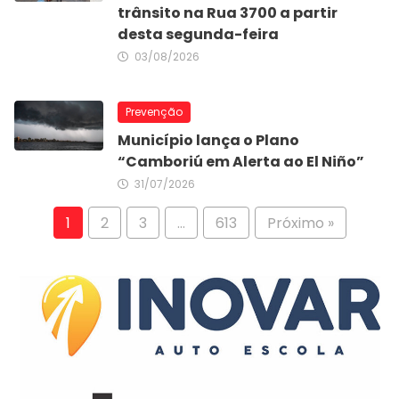
trânsito na Rua 3700 a partir
desta segunda-feira
03/08/2026
Prevenção
Município lança o Plano
“Camboriú em Alerta ao El Niño”
31/07/2026
1
2
3
…
613
Próximo »