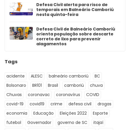
Defesa Civil alerta para risco de
temporais em Balneário Camboriú
nesta quinta-feira
Defesa Civil de Balneário Camboriú
orienta população sobre descarte
correto de lixo para prevenir
alagamentos
Tags
acidente
ALESC
balneário camboriú
BC
Bolsonaro
BR101
Brasil
camboriú
chuva
Chuvas
coronavac
coronavírus
COVID
covid-19
covid19
crime
defesa civil
drogas
economia
Educação
Eleições 2022
Esporte
futebol
Governador
governo de SC
itajaí