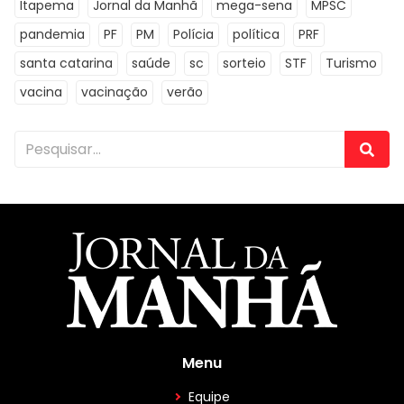
Itapema
Jornal da Manhã
mega-sena
MPSC
pandemia
PF
PM
Polícia
política
PRF
santa catarina
saúde
sc
sorteio
STF
Turismo
vacina
vacinação
verão
Menu
Equipe