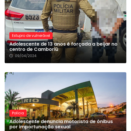
Estupro de vulnerável
Adolescente de 13 anos é forçada a beijar no
centro de Camboriú
09/04/2024
Polícia
Adolescente denuncia motorista de ônibus
por importunação sexual