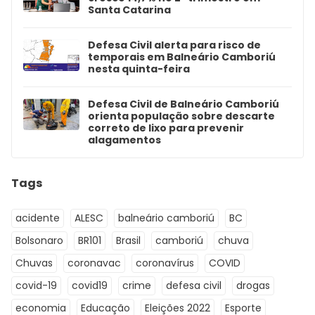
Santa Catarina
Defesa Civil alerta para risco de
temporais em Balneário Camboriú
nesta quinta-feira
Defesa Civil de Balneário Camboriú
orienta população sobre descarte
correto de lixo para prevenir
alagamentos
Tags
acidente
ALESC
balneário camboriú
BC
Bolsonaro
BR101
Brasil
camboriú
chuva
Chuvas
coronavac
coronavírus
COVID
covid-19
covid19
crime
defesa civil
drogas
economia
Educação
Eleições 2022
Esporte