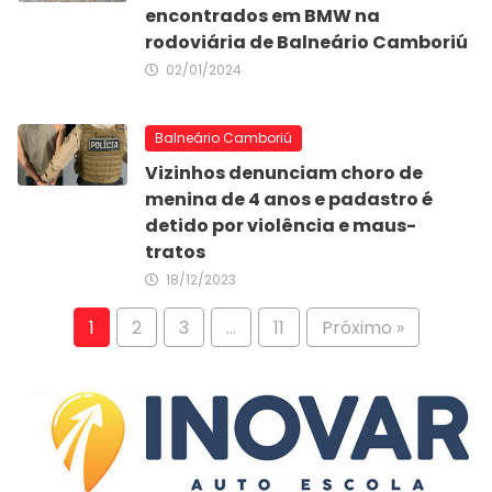
encontrados em BMW na
rodoviária de Balneário Camboriú
02/01/2024
Balneário Camboriú
Vizinhos denunciam choro de
menina de 4 anos e padastro é
detido por violência e maus-
tratos
18/12/2023
1
2
3
…
11
Próximo »