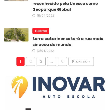
reconhecido pela Unesco como
Geoparque Global
15/04/2022
Turismo
Serra catarinense terá a rua mais
sinuosa do mundo
13/04/2022
1
2
3
…
5
Próximo »