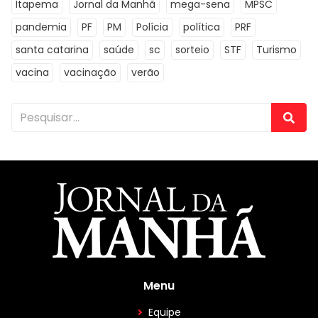
Itapema
Jornal da Manhã
mega-sena
MPSC
pandemia
PF
PM
Polícia
política
PRF
santa catarina
saúde
sc
sorteio
STF
Turismo
vacina
vacinação
verão
Menu
Equipe