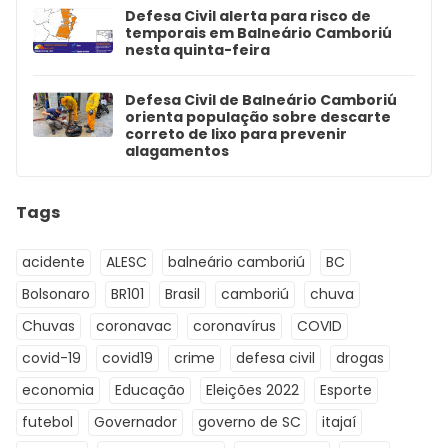
Defesa Civil alerta para risco de
temporais em Balneário Camboriú
nesta quinta-feira
Defesa Civil de Balneário Camboriú
orienta população sobre descarte
correto de lixo para prevenir
alagamentos
Tags
acidente
ALESC
balneário camboriú
BC
Bolsonaro
BR101
Brasil
camboriú
chuva
Chuvas
coronavac
coronavírus
COVID
covid-19
covid19
crime
defesa civil
drogas
economia
Educação
Eleições 2022
Esporte
futebol
Governador
governo de SC
itajaí