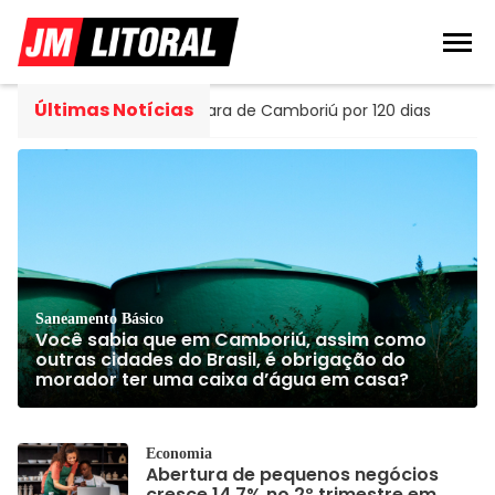
Últimas Notícias
a Câmara de Camboriú por 120 dias
Economia
- Abertura
Saneamento Básico
Você sabia que em Camboriú, assim como
outras cidades do Brasil, é obrigação do
morador ter uma caixa d’água em casa?
Economia
Abertura de pequenos negócios
cresce 14,7% no 2º trimestre em