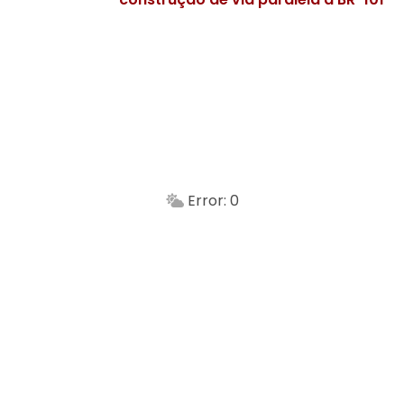
Balneário Camboriú
Atualizado às
-
Min.
Máx.
Sensação
Vento
Umidade do ar
Chuva
Amanhã
Error: 0
Madrugada
Manhã
Tarde
Noite
Min.
Máx.
Madrugada
Manhã
Tarde
Noite
Min.
Máx.