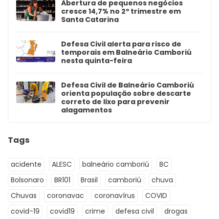
Abertura de pequenos negócios
cresce 14,7% no 2º trimestre em
Santa Catarina
Defesa Civil alerta para risco de
temporais em Balneário Camboriú
nesta quinta-feira
Defesa Civil de Balneário Camboriú
orienta população sobre descarte
correto de lixo para prevenir
alagamentos
Tags
acidente
ALESC
balneário camboriú
BC
Bolsonaro
BR101
Brasil
camboriú
chuva
Chuvas
coronavac
coronavírus
COVID
covid-19
covid19
crime
defesa civil
drogas