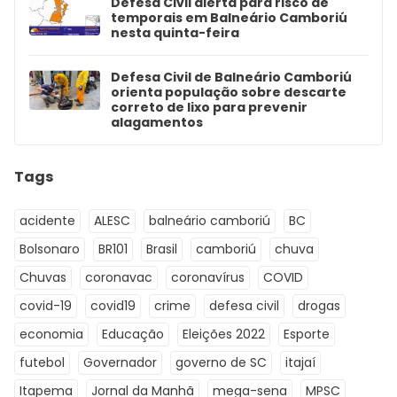
Defesa Civil alerta para risco de
temporais em Balneário Camboriú
nesta quinta-feira
Defesa Civil de Balneário Camboriú
orienta população sobre descarte
correto de lixo para prevenir
alagamentos
Tags
acidente
ALESC
balneário camboriú
BC
Bolsonaro
BR101
Brasil
camboriú
chuva
Chuvas
coronavac
coronavírus
COVID
covid-19
covid19
crime
defesa civil
drogas
economia
Educação
Eleições 2022
Esporte
futebol
Governador
governo de SC
itajaí
Itapema
Jornal da Manhã
mega-sena
MPSC