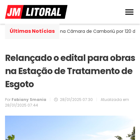
Últimas Notícias
rtella assume cadeira na Câmara de Camboriú por 120 dias
Relançado o edital para obras
na Estação de Tratamento de
Esgoto
Por
Fabiany Smania
|
28/01/2025 07:30
|
Atualizada em
28/01/2025 07:44