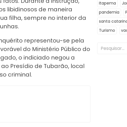
s fatos. Durante a instrução,
Itapema
Jo
os libidinosos de maneira
pandemia
ua filha, sempre no interior da
santa catarin
munhas.
Turismo
va
 inquérito representou-se pela
orável do Ministério Público do
ogado, o indiciado negou a
 ao Presídio de Tubarão, local
o criminal.