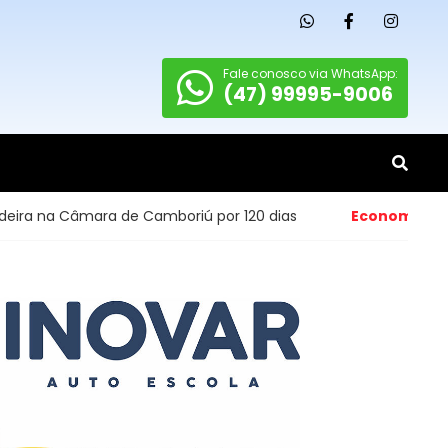
Fale conosco via WhatsApp:
(47) 99995-9006
ara de Camboriú por 120 dias
Economia
- Abertura de 