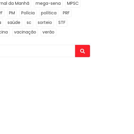
rnal da Manhã
mega-sena
MPSC
PF
PM
Polícia
política
PRF
a
saúde
sc
sorteio
STF
cina
vacinação
verão