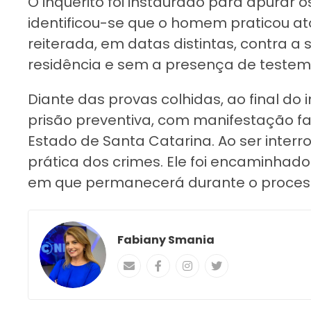
O inquérito foi instaurado para apurar o
identificou-se que o homem praticou at
reiterada, em datas distintas, contra a s
residência e sem a presença de teste
Diante das provas colhidas, ao final do
prisão preventiva, com manifestação fav
Estado de Santa Catarina. Ao ser interr
prática dos crimes. Ele foi encaminhado
em que permanecerá durante o process
Fabiany Smania