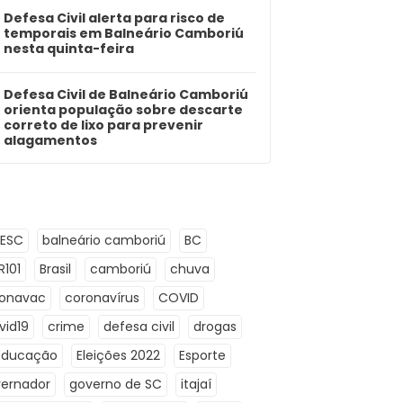
Defesa Civil alerta para risco de
temporais em Balneário Camboriú
nesta quinta-feira
Defesa Civil de Balneário Camboriú
orienta população sobre descarte
correto de lixo para prevenir
alagamentos
LESC
balneário camboriú
BC
R101
Brasil
camboriú
chuva
ronavac
coronavírus
COVID
vid19
crime
defesa civil
drogas
Educação
Eleições 2022
Esporte
ernador
governo de SC
itajaí