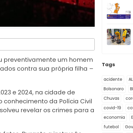
ndeu preventivamente um homem
Tags
rados contra sua própria filha –
acidente
A
Bolsonaro
B
023 e 2024, na cidade de
Chuvas
co
conhecimento da Polícia Civil
covid-19
co
solveu revelar os crimes para a
economia
futebol
Gov