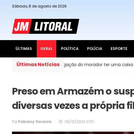
Sábado, 8 de agosto de 2026
ÚLTIMAS
GERAL
POLÍTICA
POLÍCIA
ESPORTE
Últimas Notícias
s do Brasil, é obrigação do morador ter uma caixa d’água em 
Preso em Armazém o suspe
diversas vezes a própria fi
Por
Fabiany Smania
|
09/12/2024 21:51