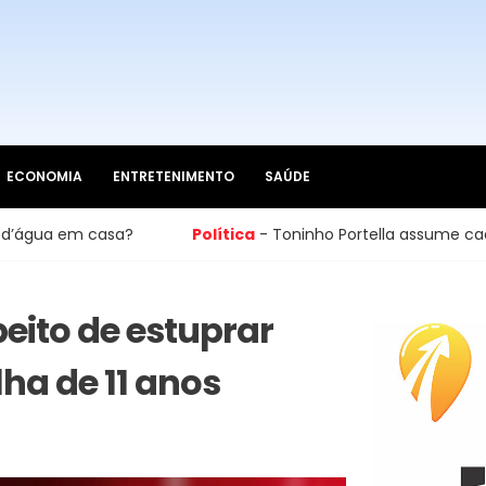
ECONOMIA
ENTRETENIMENTO
SAÚDE
casa?
Política
- Toninho Portella assume cadeira na Câm
ito de estuprar
lha de 11 anos