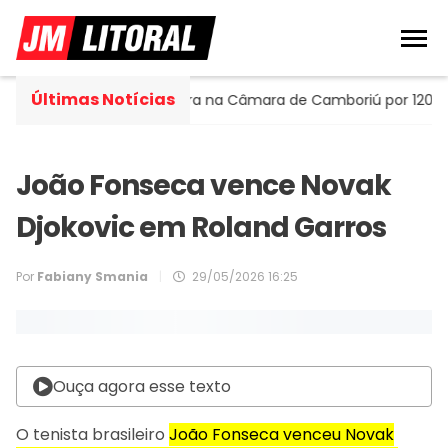
Últimas Notícias
 Portella assume cadeira na Câmara de Camboriú por 120 dias
João Fonseca vence Novak
Djokovic em Roland Garros
Por
Fabiany Smania
|
29/05/2026 16:25
Ouça agora esse texto
O tenista brasileiro
João Fonseca venceu Novak