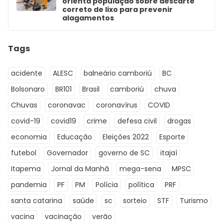
orienta população sobre descarte
correto de lixo para prevenir
alagamentos
Tags
acidente
ALESC
balneário camboriú
BC
Bolsonaro
BR101
Brasil
camboriú
chuva
Chuvas
coronavac
coronavírus
COVID
covid-19
covid19
crime
defesa civil
drogas
economia
Educação
Eleições 2022
Esporte
futebol
Governador
governo de SC
itajaí
Itapema
Jornal da Manhã
mega-sena
MPSC
pandemia
PF
PM
Polícia
política
PRF
santa catarina
saúde
sc
sorteio
STF
Turismo
vacina
vacinação
verão