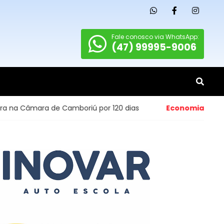
Fale conosco via WhatsApp:
(47) 99995-9006
e Camboriú por 120 dias
Economia
- Abertura de pequen