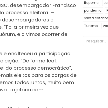
Itapema
Jo
TJSC, desembargador Francisco
pandemia
o processo eleitoral –
santa catarin
as desembargadoras e
Turismo
va
“Foi a primeira vez que
uórum, e a vimos ocorrer de
.
ele enalteceu a participação
eição. “De forma leal,
vel do processo democrático”,
mais eleitos para os cargos de
remos todos juntos, muito bem
va trajetória com