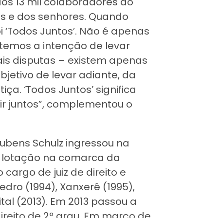
os 13 mil colaboradores do
s e dos senhores. Quando
 ‘Todos Juntos’. Não é apenas
emos a intenção de levar
ais disputas – existem apenas
etivo de levar adiante, da
iça. ‘Todos Juntos’ significa
ir juntos”, complementou o
Rubens Schulz ingressou na
m lotação na comarca da
 cargo de juiz de direito e
dro (1994), Xanxerê (1995),
al (2013). Em 2013 passou a
direito de 2º grau. Em março de