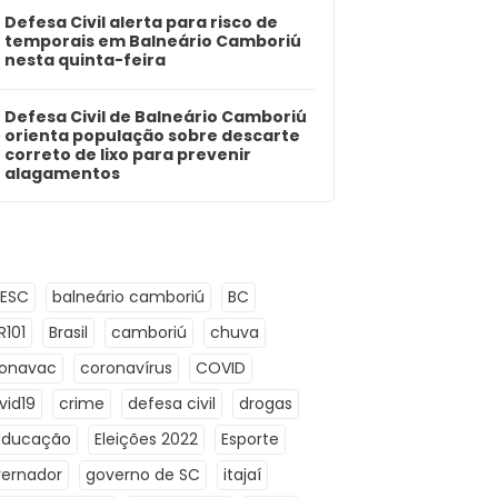
Defesa Civil alerta para risco de
temporais em Balneário Camboriú
nesta quinta-feira
Defesa Civil de Balneário Camboriú
orienta população sobre descarte
correto de lixo para prevenir
alagamentos
LESC
balneário camboriú
BC
R101
Brasil
camboriú
chuva
ronavac
coronavírus
COVID
vid19
crime
defesa civil
drogas
Educação
Eleições 2022
Esporte
ernador
governo de SC
itajaí