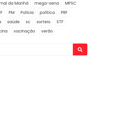
rnal da Manhã
mega-sena
MPSC
PF
PM
Polícia
política
PRF
a
saúde
sc
sorteio
STF
cina
vacinação
verão