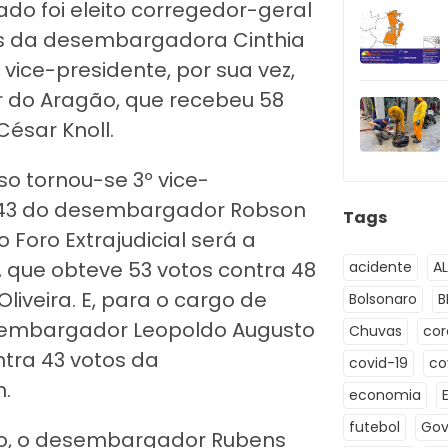
o foi eleito corregedor-geral
tos da desembargadora Cinthia
 vice-presidente, por sua vez,
r do Aragão, que recebeu 58
ésar Knoll.
 tornou-se 3º vice-
a 43 do desembargador Robson
Tags
 Foro Extrajudicial será a
 que obteve 53 votos contra 48
acidente
A
veira. E, para o cargo de
Bolsonaro
B
desembargador Leopoldo Augusto
Chuvas
co
ntra 43 votos da
covid-19
co
.
economia
futebol
Gov
o, o desembargador Rubens