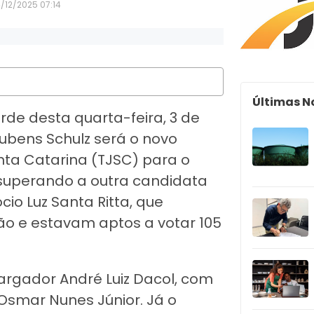
/12/2025 07:14
Últimas N
rde desta quarta-feira, 3 de
bens Schulz será o novo
nta Catarina (TJSC) para o
, superando a outra candidata
o Luz Santa Ritta, que
ão e estavam aptos a votar 105
bargador André Luiz Dacol, com
smar Nunes Júnior. Já o