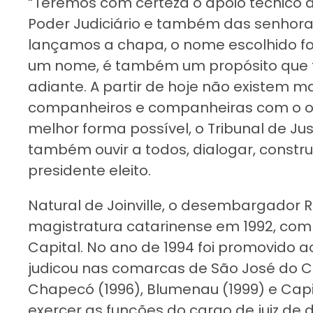
“Teremos com certeza o apoio técnico d
Poder Judiciário e também das senhora
lançamos a chapa, o nome escolhido foi
um nome, é também um propósito que t
adiante. A partir de hoje não existem m
companheiros e companheiras com o obj
melhor forma possível, o Tribunal de Just
também ouvir a todos, dialogar, constru
presidente eleito.
Natural de Joinville, o desembargador 
magistratura catarinense em 1992, co
Capital. No ano de 1994 foi promovido ao
judicou nas comarcas de São José do Ce
Chapecó (1996), Blumenau (1999) e Capit
exercer as funções do cargo de juiz de 