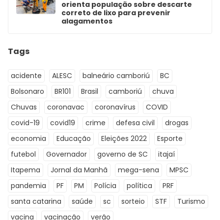
orienta população sobre descarte
correto de lixo para prevenir
alagamentos
Tags
acidente
ALESC
balneário camboriú
BC
Bolsonaro
BR101
Brasil
camboriú
chuva
Chuvas
coronavac
coronavírus
COVID
covid-19
covid19
crime
defesa civil
drogas
economia
Educação
Eleições 2022
Esporte
futebol
Governador
governo de SC
itajaí
Itapema
Jornal da Manhã
mega-sena
MPSC
pandemia
PF
PM
Polícia
política
PRF
santa catarina
saúde
sc
sorteio
STF
Turismo
vacina
vacinação
verão