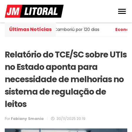
Últimas Notícias
âmara de Camboriú por 120 dias
Economia
- Abertura d
Relatório do TCE/SC sobre UTIs
no Estado aponta para
necessidade de melhorias no
sistema de regulação de
leitos
Por
Fabiany Smania
|
30/11/2025 20:19