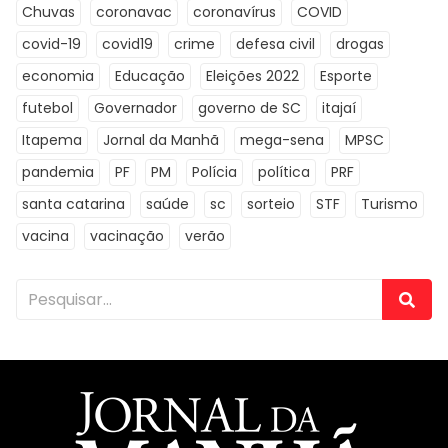
Chuvas
coronavac
coronavírus
COVID
covid-19
covid19
crime
defesa civil
drogas
economia
Educação
Eleições 2022
Esporte
futebol
Governador
governo de SC
itajaí
Itapema
Jornal da Manhã
mega-sena
MPSC
pandemia
PF
PM
Polícia
política
PRF
santa catarina
saúde
sc
sorteio
STF
Turismo
vacina
vacinação
verão