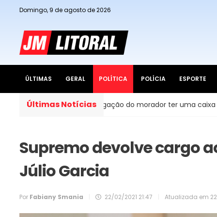
Domingo, 9 de agosto de 2026
ÚLTIMAS
GERAL
POLÍTICA
POLÍCIA
ESPORTE
Últimas Notícias
s do Brasil, é obrigação do morador ter uma caixa d’água em 
Supremo devolve cargo a
Júlio Garcia
Por
Fabiany Smania
|
22/02/2021 21:47
|
Atualizada em
22