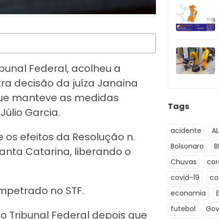
bunal Federal, acolheu a
a decisão da juíza Janaina
 que manteve as medidas
Tags
úlio Garcia.
acidente
A
os efeitos da Resolução n.
Bolsonaro
B
Santa Catarina, liberando o
Chuvas
co
covid-19
co
impetrado no STF.
economia
futebol
Gov
 Tribunal Federal depois que