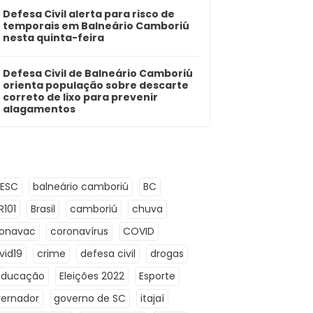
Defesa Civil alerta para risco de
temporais em Balneário Camboriú
nesta quinta-feira
Defesa Civil de Balneário Camboriú
orienta população sobre descarte
correto de lixo para prevenir
alagamentos
LESC
balneário camboriú
BC
R101
Brasil
camboriú
chuva
ronavac
coronavírus
COVID
vid19
crime
defesa civil
drogas
Educação
Eleições 2022
Esporte
ernador
governo de SC
itajaí