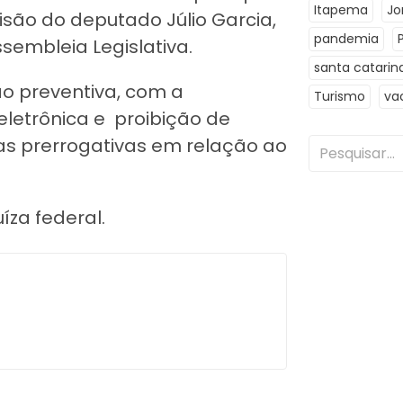
Itapema
Jo
isão do deputado Júlio Garcia,
pandemia
embleia Legislativa.
santa catarin
ão preventiva, com a
Turismo
va
eletrônica e proibição de
as prerrogativas em relação ao
za federal.