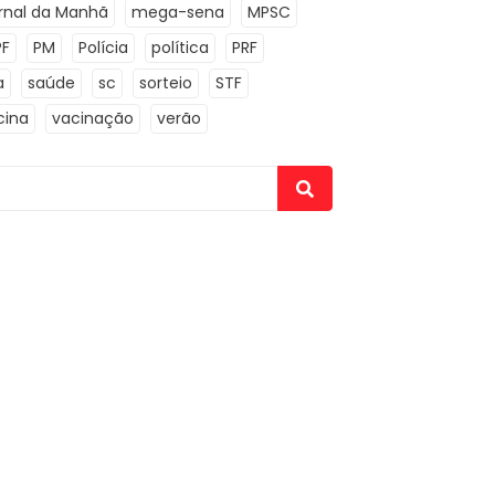
rnal da Manhã
mega-sena
MPSC
PF
PM
Polícia
política
PRF
a
saúde
sc
sorteio
STF
cina
vacinação
verão