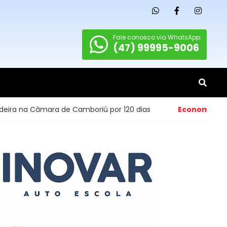
Fale conosco via WhatsApp:
(47) 99995-9006
mara de Camboriú por 120 dias
Economia
- Abertura de 