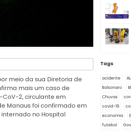
Tags
acidente
A
or meio da sua Diretoria de
onfirma mais um caso de
Bolsonaro
B
S-CoV-2, circulante em
Chuvas
co
e Manaus foi confirmado em
covid-19
co
 internado no Hospital
economia
futebol
Gov