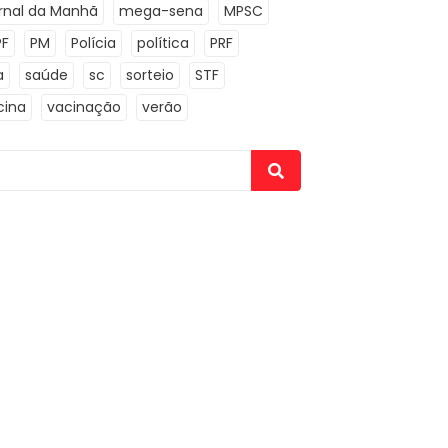
rnal da Manhã
mega-sena
MPSC
PF
PM
Polícia
política
PRF
a
saúde
sc
sorteio
STF
cina
vacinação
verão