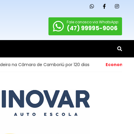
Fale conosco via WhatsApp:
(47) 99995-9006
ara de Camboriú por 120 dias
Economia
- Abertura de p