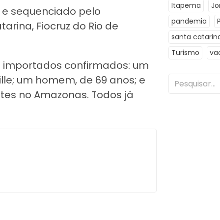
Itapema
Jo
C e sequenciado pelo
pandemia
arina, Fiocruz do Rio de
santa catarin
Turismo
va
os importados confirmados: um
lle; um homem, de 69 anos; e
tes no Amazonas. Todos já