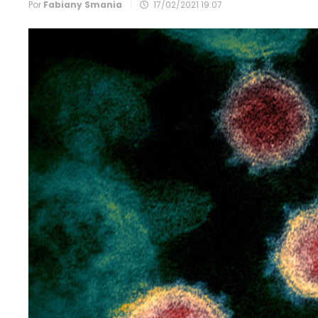
Por
Fabiany Smania
|
17/02/2021 19:07