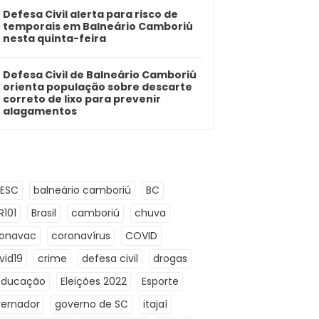
Defesa Civil alerta para risco de
temporais em Balneário Camboriú
nesta quinta-feira
Defesa Civil de Balneário Camboriú
orienta população sobre descarte
correto de lixo para prevenir
alagamentos
LESC
balneário camboriú
BC
R101
Brasil
camboriú
chuva
ronavac
coronavírus
COVID
vid19
crime
defesa civil
drogas
Educação
Eleições 2022
Esporte
ernador
governo de SC
itajaí