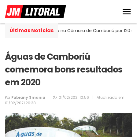
Últimas Notícias
rtella assume cadeira na Câmara de Camboriú por 120 dias
Águas de Camboriú
comemora bons resultados
em 2020
Por
Fabiany Smania
|
01/02/2021 10:56
|
Atualizada em
01/02/2021 20:38