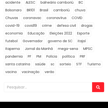
acidente
ALESC
balneário camboriú
BC
Bolsonaro
BR101
Brasil
camboriú
chuva
Chuvas
coronavac
coronavírus
COVID
covid-19
covid19
crime
defesa civil
drogas
economia
Educação
Eleições 2022
Esporte
futebol
Governador
governo de SC
itajaí
Itapema
Jornal da Manhã
mega-sena
MPSC
pandemia
PF
PM
Polícia
política
PRF
santa catarina
saúde
sc
sorteio
STF
Turismo
vacina
vacinação
verão