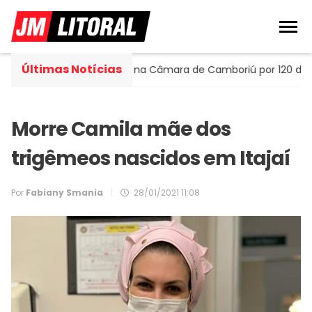
Últimas Notícias
tella assume cadeira na Câmara de Camboriú por 120 dias
Morre Camila mãe dos
trigêmeos nascidos em Itajaí
Por
Fabiany Smania
|
28/01/2021 11:08