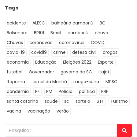
Tags
acidente
ALESC
balneário camboriú
BC
Bolsonaro
BR101
Brasil
camboriú
chuva
Chuvas
coronavac
coronavírus
COVID
covid-19
covid19
crime
defesa civil
drogas
economia
Educação
Eleições 2022
Esporte
futebol
Governador
governo de SC
itajaí
Itapema
Jornal da Manhã
mega-sena
MPSC
pandemia
PF
PM
Polícia
política
PRF
santa catarina
saúde
sc
sorteio
STF
Turismo
vacina
vacinação
verão