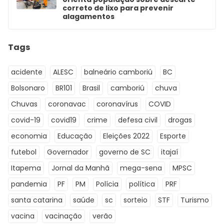
correto de lixo para prevenir
alagamentos
Tags
acidente
ALESC
balneário camboriú
BC
Bolsonaro
BR101
Brasil
camboriú
chuva
Chuvas
coronavac
coronavírus
COVID
covid-19
covid19
crime
defesa civil
drogas
economia
Educação
Eleições 2022
Esporte
futebol
Governador
governo de SC
itajaí
Itapema
Jornal da Manhã
mega-sena
MPSC
pandemia
PF
PM
Polícia
política
PRF
santa catarina
saúde
sc
sorteio
STF
Turismo
vacina
vacinação
verão