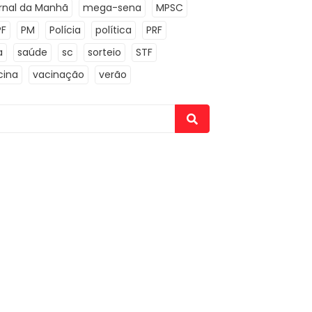
rnal da Manhã
mega-sena
MPSC
PF
PM
Polícia
política
PRF
a
saúde
sc
sorteio
STF
cina
vacinação
verão