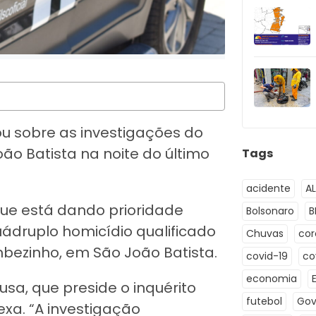
zou sobre as investigações do
ão Batista na noite do último
Tags
acidente
A
que está dando prioridade
Bolsonaro
B
ádruplo homicídio qualificado
Chuvas
co
mbezinho, em São João Batista.
covid-19
co
economia
sa, que preside o inquérito
futebol
Gov
exa. “A investigação