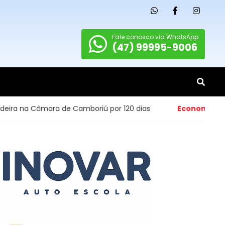
Fale conosco via WhatsApp:
(47) 99995-9006
ara de Camboriú por 120 dias
Economia
- Abertura de p