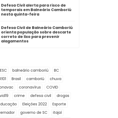
Defesa Civil alerta para risco de
temporais em Balneário Camboriú
nesta quinta-feira
Defesa Civil de Balneário Camboriú
orienta população sobre descarte
correto de lixo para prevenir
alagamentos
LESC
balneário camboriú
BC
R101
Brasil
camboriú
chuva
ronavac
coronavírus
COVID
vid19
crime
defesa civil
drogas
Educação
Eleições 2022
Esporte
ernador
governo de SC
itajaí