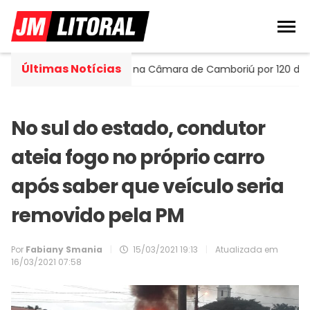
Últimas Notícias
tella assume cadeira na Câmara de Camboriú por 120 dias
No sul do estado, condutor
ateia fogo no próprio carro
após saber que veículo seria
removido pela PM
Por
Fabiany Smania
|
15/03/2021 19:13
|
Atualizada em
16/03/2021 07:58