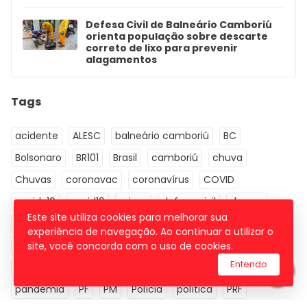
Defesa Civil de Balneário Camboriú
orienta população sobre descarte
correto de lixo para prevenir
alagamentos
Tags
acidente
ALESC
balneário camboriú
BC
Bolsonaro
BR101
Brasil
camboriú
chuva
Chuvas
coronavac
coronavírus
COVID
covid-19
covid19
crime
defesa civil
drogas
Este site utiliza cookies para melhorar sua
economia
Educação
Eleições 2022
Esporte
experiência de navegação. Ao continuar a utilizar o
futebol
Governador
governo de SC
itajaí
site, você concorda com o uso de cookies.
Entendo
Itapema
Jornal da Manhã
mega-sena
MPSC
pandemia
PF
PM
Polícia
política
PRF