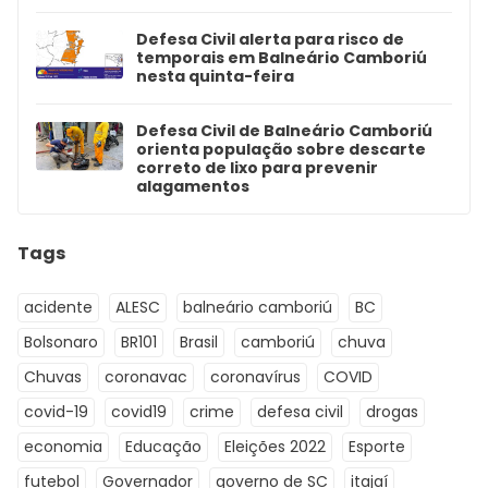
Defesa Civil alerta para risco de
temporais em Balneário Camboriú
nesta quinta-feira
Defesa Civil de Balneário Camboriú
orienta população sobre descarte
correto de lixo para prevenir
alagamentos
Tags
acidente
ALESC
balneário camboriú
BC
Bolsonaro
BR101
Brasil
camboriú
chuva
Chuvas
coronavac
coronavírus
COVID
covid-19
covid19
crime
defesa civil
drogas
economia
Educação
Eleições 2022
Esporte
futebol
Governador
governo de SC
itajaí