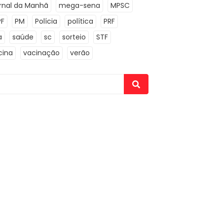
rnal da Manhã
mega-sena
MPSC
PF
PM
Polícia
política
PRF
a
saúde
sc
sorteio
STF
cina
vacinação
verão