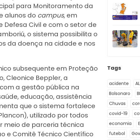
icipal para Monitoramento da
 e alunos do
campus
, em
 Defesa Civil e com o setor de
mboriú, o sistema possibilita o
s da doença na cidade e nos
nico subsequente em Proteção
Tags
o, Cleonice Beppler, a
acidente
A
 com a gestão pública na
Bolsonaro
B
saúde, educação, assistência
Chuvas
co
ementa que o sistema fortalece
covid-19
co
ancon), utilizado por todos
r meio de parceria técnica
economia
 e Comitê Técnico Científico
futebol
Gov