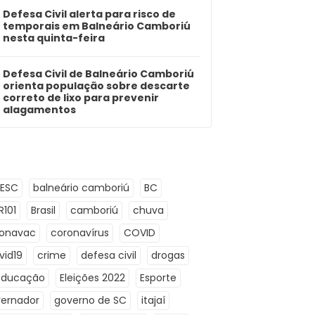
Defesa Civil alerta para risco de
temporais em Balneário Camboriú
nesta quinta-feira
Defesa Civil de Balneário Camboriú
orienta população sobre descarte
correto de lixo para prevenir
alagamentos
LESC
balneário camboriú
BC
R101
Brasil
camboriú
chuva
ronavac
coronavírus
COVID
vid19
crime
defesa civil
drogas
Educação
Eleições 2022
Esporte
ernador
governo de SC
itajaí