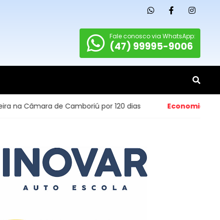
Fale conosco via WhatsApp:
(47) 99995-9006
a de Camboriú por 120 dias
Economia
- Abertura de peq