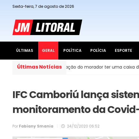
Sexta-feira, 7 de agosto de 2026
ÚLTIMAS
GERAL
POLÍTICA
POLÍCIA
ESPORTE
Últimas Notícias
o Brasil, é obrigação do morador ter uma caixa d’água em ca
IFC Camboriú lança siste
monitoramento da Covid
Por
Fabiany Smania
|
24/12/2020 06:52