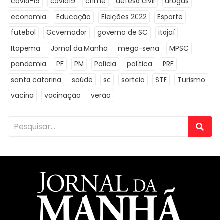
covid-19
covid19
crime
defesa civil
drogas
economia
Educação
Eleições 2022
Esporte
futebol
Governador
governo de SC
itajaí
Itapema
Jornal da Manhã
mega-sena
MPSC
pandemia
PF
PM
Polícia
política
PRF
santa catarina
saúde
sc
sorteio
STF
Turismo
vacina
vacinação
verão