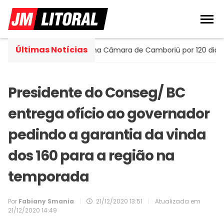
Últimas Notícias
tella assume cadeira na Câmara de Camboriú por 120 dias
Presidente do Conseg/ BC
entrega ofício ao governador
pedindo a garantia da vinda
dos 160 para a região na
temporada
Por
Fabiany Smania
|
21/12/2020 13:51
|
Atualizada em
21/12/2020 14:49