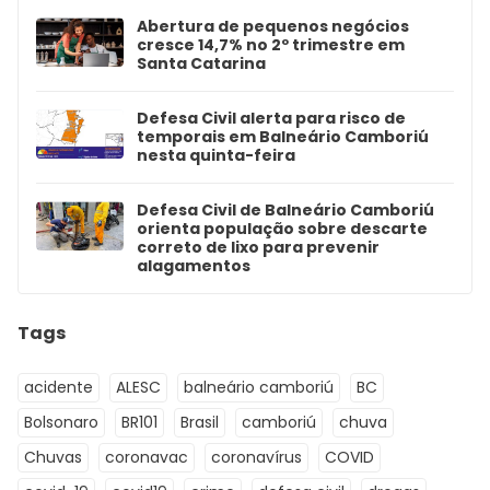
Abertura de pequenos negócios
cresce 14,7% no 2º trimestre em
Santa Catarina
Defesa Civil alerta para risco de
temporais em Balneário Camboriú
nesta quinta-feira
Defesa Civil de Balneário Camboriú
orienta população sobre descarte
correto de lixo para prevenir
alagamentos
Tags
acidente
ALESC
balneário camboriú
BC
Bolsonaro
BR101
Brasil
camboriú
chuva
Chuvas
coronavac
coronavírus
COVID