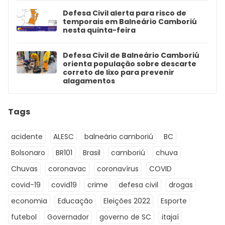
Defesa Civil alerta para risco de
temporais em Balneário Camboriú
nesta quinta-feira
Defesa Civil de Balneário Camboriú
orienta população sobre descarte
correto de lixo para prevenir
alagamentos
Tags
acidente
ALESC
balneário camboriú
BC
Bolsonaro
BR101
Brasil
camboriú
chuva
Chuvas
coronavac
coronavírus
COVID
covid-19
covid19
crime
defesa civil
drogas
economia
Educação
Eleições 2022
Esporte
futebol
Governador
governo de SC
itajaí