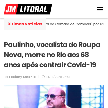
Últimas Notícias
 Portella assume cadeira na Câmara de Camboriú por 120 dias
Paulinho, vocalista do Roupa
Nova, morre no Rio aos 68
anos após contrair Covid-19
Por
Fabiany Smania
|
14/12/2020 22:51