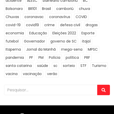
acidente
ALESC
balneário camboriú
BC
Bolsonaro
BR101
Brasil
camboriú
chuva
Chuvas
coronavac
coronavírus
COVID
covid-19
covid19
crime
defesa civil
drogas
economia
Educação
Eleições 2022
Esporte
futebol
Governador
governo de SC
itajaí
Itapema
Jornal da Manhã
mega-sena
MPSC
pandemia
PF
PM
Polícia
política
PRF
santa catarina
saúde
sc
sorteio
STF
Turismo
vacina
vacinação
verão