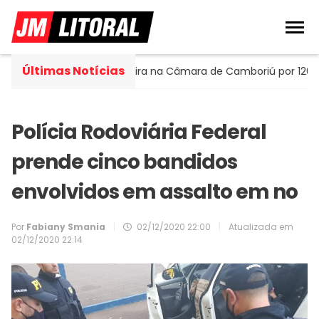
Últimas Notícias
 Portella assume cadeira na Câmara de Camboriú por 120 dias
Polícia Rodoviária Federal
prende cinco bandidos
envolvidos em assalto em no
Por
Fabiany Smania
|
02/12/2020 22:00
|
Atualizada em
02/12/2020 22:14