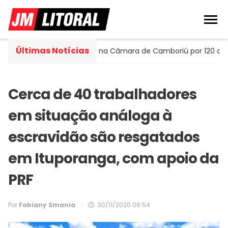
Últimas Notícias
tella assume cadeira na Câmara de Camboriú por 120 dias
Cerca de 40 trabalhadores
em situação análoga à
escravidão são resgatados
em Ituporanga, com apoio da
PRF
Por
Fabiany Smania
|
30/11/2020 06:54