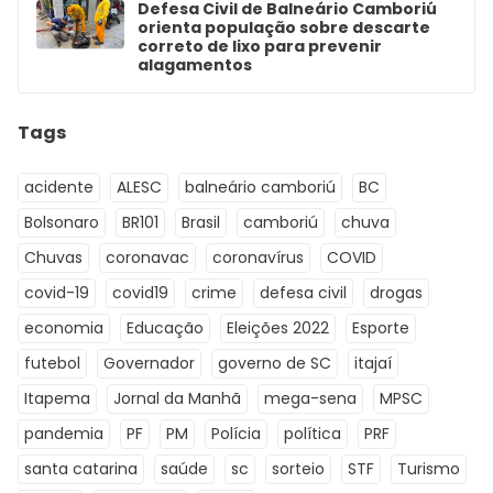
Defesa Civil de Balneário Camboriú
orienta população sobre descarte
correto de lixo para prevenir
alagamentos
Tags
acidente
ALESC
balneário camboriú
BC
Bolsonaro
BR101
Brasil
camboriú
chuva
Chuvas
coronavac
coronavírus
COVID
covid-19
covid19
crime
defesa civil
drogas
economia
Educação
Eleições 2022
Esporte
futebol
Governador
governo de SC
itajaí
Itapema
Jornal da Manhã
mega-sena
MPSC
pandemia
PF
PM
Polícia
política
PRF
santa catarina
saúde
sc
sorteio
STF
Turismo