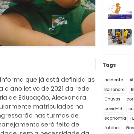
Tags
nforma que já está definida as
acidente
A
 o ano letivo de 2021 da rede
Bolsonaro
B
ria de Educação, Alecxandra
Chuvas
co
egularmente matriculados na
covid-19
co
ingressarão nas turmas de
economia
remanejamento será feito de
futebol
Gov
nidade, sem a necessidade da