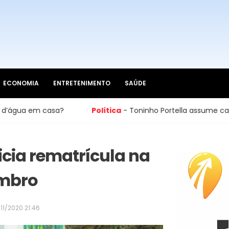
ECONOMIA
ENTRETENIMENTO
SAÚDE
Política
- Toninho Portella assume cadeira na Câmara 
cia rematrícula na
embro
11/2020 21:46