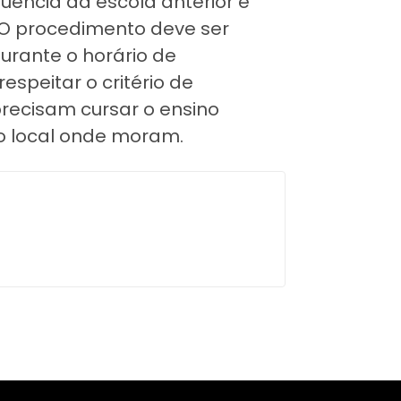
uência da escola anterior e
 O procedimento deve ser
durante o horário de
speitar o critério de
recisam cursar o ensino
o local onde moram.