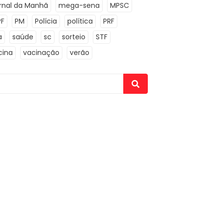
rnal da Manhã
mega-sena
MPSC
PF
PM
Polícia
política
PRF
a
saúde
sc
sorteio
STF
cina
vacinação
verão