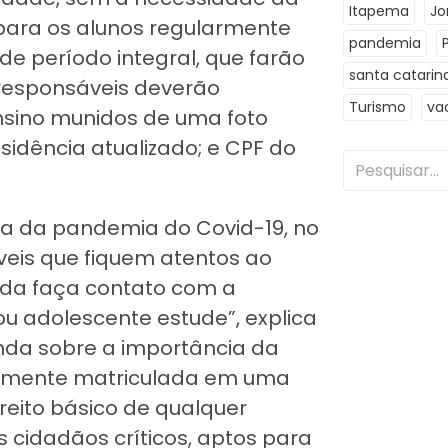
Itapema
Jo
 para os alunos regularmente
pandemia
de período integral, que farão
santa catarin
/responsáveis deverão
Turismo
va
nsino munidos de uma foto
sidência atualizado; e CPF do
nta da pandemia do Covid-19, no
veis que fiquem atentos ao
ida faça contato com a
ou adolescente estude”, explica
nda sobre a importância da
larmente matriculada em uma
reito básico de qualquer
 cidadãos críticos, aptos para