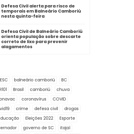
Defesa Civil alerta para risco de
temporais em Balneário Camboriú
nesta quinta-feira
Defesa Civil de Balneário Camboriú
orienta população sobre descarte
correto de lixo para prevenir
alagamentos
LESC
balneário camboriú
BC
R101
Brasil
camboriú
chuva
ronavac
coronavírus
COVID
vid19
crime
defesa civil
drogas
Educação
Eleições 2022
Esporte
ernador
governo de SC
itajaí