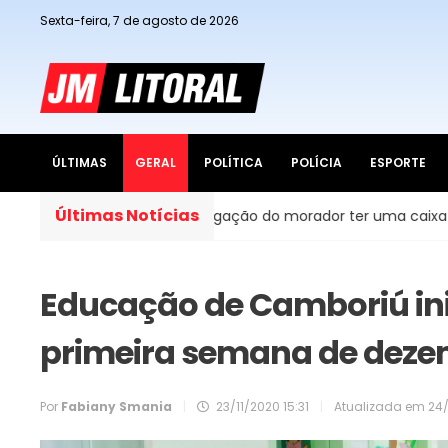
Sexta-feira, 7 de agosto de 2026
ÚLTIMAS
GERAL
POLÍTICA
POLÍCIA
ESPORTE
Últimas Notícias
Brasil, é obrigação do morador ter uma caixa d’água em casa?
Educação de Camboriú ini
primeira semana de dez
Por
Fabiany Smania
|
23/11/2020 15:31
|
Atualizada em
24/