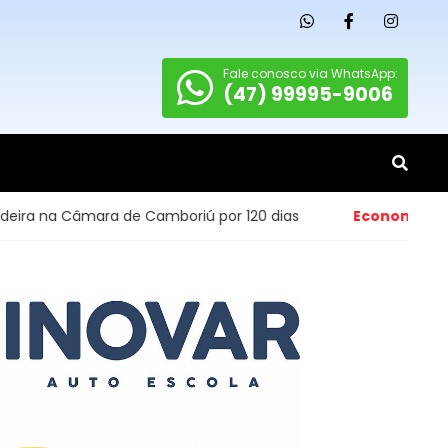
Fale conosco via WhatsApp:
(47) 99995-9006
de Camboriú por 120 dias
Economia
- Abertura de peque