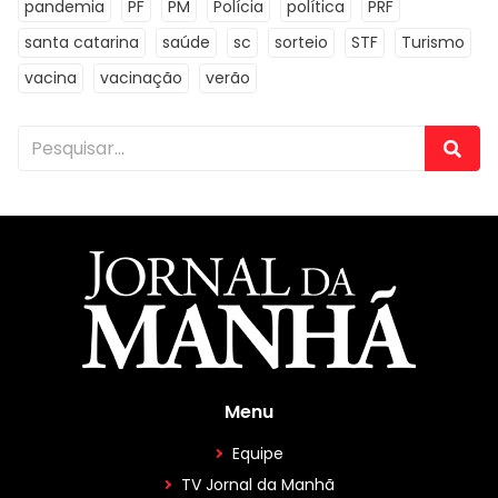
pandemia
PF
PM
Polícia
política
PRF
santa catarina
saúde
sc
sorteio
STF
Turismo
vacina
vacinação
verão
Menu
Equipe
TV Jornal da Manhã