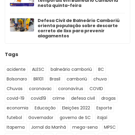
temporais em Balneário Camboriú
nesta quinta-feira
Defesa Civil de Balneário Camboriú
orienta população sobre descarte
correto de lixo para prevenir
alagamentos
Tags
acidente
ALESC
balneário camboriú
BC
Bolsonaro
BR101
Brasil
camboriú
chuva
Chuvas
coronavac
coronavírus
COVID
covid-19
covid19
crime
defesa civil
drogas
economia
Educação
Eleições 2022
Esporte
futebol
Governador
governo de SC
itajaí
Itapema
Jornal da Manhã
mega-sena
MPSC