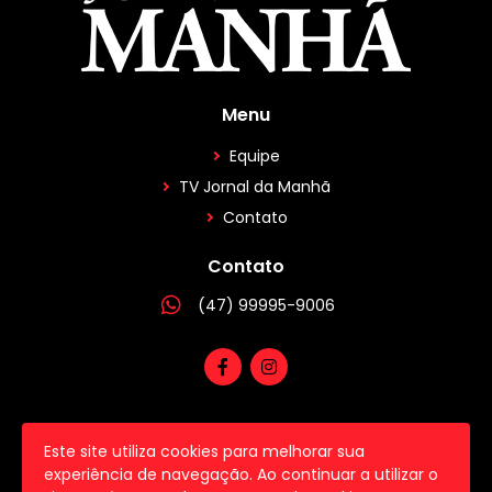
Menu
Equipe
TV Jornal da Manhã
Contato
Contato
(47) 99995-9006
Este site utiliza cookies para melhorar sua
2026 © Todos os direitos reservados.
experiência de navegação. Ao continuar a utilizar o