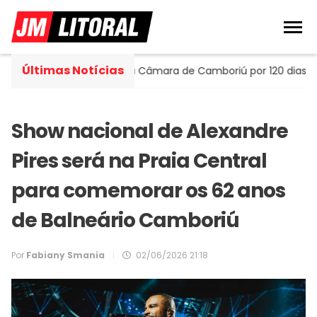
Últimas Notícias
 assume cadeira na Câmara de Camboriú por 120 dias
Ec
Show nacional de Alexandre
Pires será na Praia Central
para comemorar os 62 anos
de Balneário Camboriú
Por
Fabiany Smania
|
02/06/2026 21:18