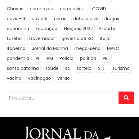
Chuvas
coronavac
coronavírus
COVID
covid-19
covid19
crime
defesa civil
drogas
economia
Educação
Eleições 2022
Esporte
futebol
Governador
governo de SC
itajaí
Itapema
Jornal da Manhã
mega-sena
MPSC
pandemia
PF
PM
Polícia
política
PRF
santa catarina
saúde
sc
sorteio
STF
Turismo
vacina
vacinação
verão