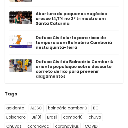
Abertura de pequenos negócios
cresce 14,7% no 2º trimestre em
Santa Catarina
Defesa Civil alerta para risco de
temporais em Balneário Camboriú
nesta quinta-feira
Defesa Civil de Balneário Camboriú
orienta população sobre descarte
correto de lixo para prevenir
alagamentos
Tags
acidente
ALESC
balneário camboriú
BC
Bolsonaro
BR101
Brasil
camboriú
chuva
Chuvas
coronavac
coronavírus
COVID