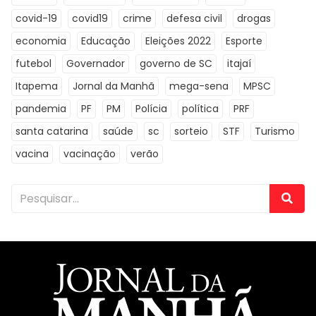
covid-19
covid19
crime
defesa civil
drogas
economia
Educação
Eleições 2022
Esporte
futebol
Governador
governo de SC
itajaí
Itapema
Jornal da Manhã
mega-sena
MPSC
pandemia
PF
PM
Polícia
política
PRF
santa catarina
saúde
sc
sorteio
STF
Turismo
vacina
vacinação
verão