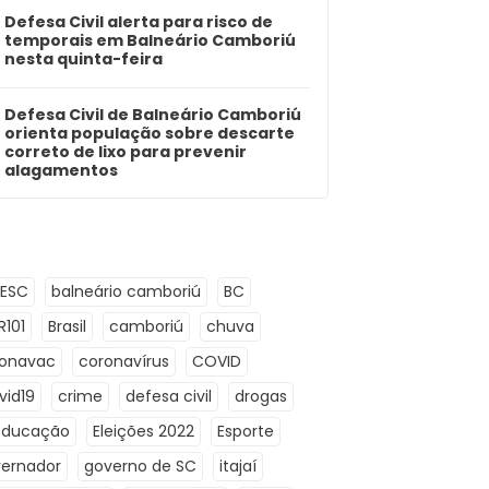
Defesa Civil alerta para risco de
temporais em Balneário Camboriú
nesta quinta-feira
Defesa Civil de Balneário Camboriú
orienta população sobre descarte
correto de lixo para prevenir
alagamentos
LESC
balneário camboriú
BC
R101
Brasil
camboriú
chuva
ronavac
coronavírus
COVID
vid19
crime
defesa civil
drogas
Educação
Eleições 2022
Esporte
ernador
governo de SC
itajaí