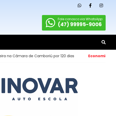
Fale conosco via WhatsApp:
(47) 99995-9006
de Camboriú por 120 dias
Economia
- Abertura de peque