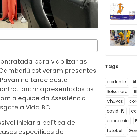
ontratada para viabilizar as
Tags
o Camboriú estiveram presentes
 Pavan na tarde desta
acidente
A
ncontro, foram apresentados os
Bolsonaro
B
com a equipe da Assistência
Chuvas
co
esgate a Vida BC.
covid-19
co
economia
vel iniciar a política de
casos específicos de
futebol
Gov