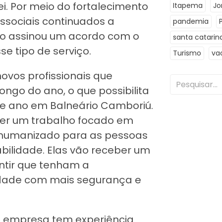
ei. Por meio do fortalecimento
Itapema
Jo
ossociais continuados a
pandemia
io assinou um acordo com o
santa catarin
e tipo de serviço.
Turismo
va
ovos profissionais que
ngo do ano, o que possibilita
te ano em Balneário Camboriú.
ecer um trabalho focado em
humanizado para as pessoas
ilidade. Elas vão receber um
tir que tenham a
iedade com mais segurança e
a empresa tem experiência