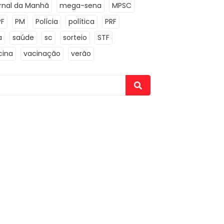
rnal da Manhã
mega-sena
MPSC
PF
PM
Polícia
política
PRF
a
saúde
sc
sorteio
STF
cina
vacinação
verão