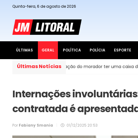
Quinta-feira, 6 de agosto de 2026
ÚLTIMAS
GERAL
POLÍTICA
POLÍCIA
ESPORTE
Últimas Notícias
Brasil, é obrigação do morador ter uma caixa d’água em casa?
Internações involuntárias
contratada é apresentad
Por
Fabiany Smania
|
01/12/2025 20:53