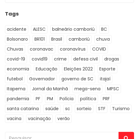
Tags
acidente
ALESC
balneário camboriú
BC
Bolsonaro
BR101
Brasil
camboriú
chuva
Chuvas
coronavac
coronavírus
COVID
covid-19
covid19
crime
defesa civil
drogas
economia
Educação
Eleições 2022
Esporte
futebol
Governador
governo de SC
itajaí
Itapema
Jornal da Manhã
mega-sena
MPSC
pandemia
PF
PM
Polícia
política
PRF
santa catarina
saúde
sc
sorteio
STF
Turismo
vacina
vacinação
verão