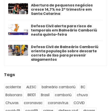
Abertura de pequenos negócios
cresce 14,7% no 2º trimestre em
Santa Catarina
Defesa Civil alerta para risco de
temporais em Balneário Camboriú
nesta quinta-feira
Defesa Civil de Balneário Camboriú
orienta população sobre descarte
correto de lixo para prevenir
alagamentos
Tags
acidente
ALESC
balneário camboriú
BC
Bolsonaro
BR101
Brasil
camboriú
chuva
Chuvas
coronavac
coronavírus
COVID
covid-19
covid19
crime
defesa civil
drogas