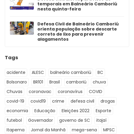
temporais em Balneário Camboriú
nesta quinta-feira
Defesa Civil de Balneário Camboriú
orienta população sobre descarte
correto de lixo para prevenir
alagamentos
Tags
acidente
ALESC
balneário camboriú
BC
Bolsonaro
BR101
Brasil
camboriú
chuva
Chuvas
coronavac
coronavírus
COVID
covid-19
covid19
crime
defesa civil
drogas
economia
Educação
Eleições 2022
Esporte
futebol
Governador
governo de SC
itajaí
Itapema
Jornal da Manhã
mega-sena
MPSC