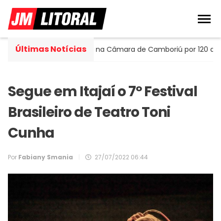
Últimas Notícias
tella assume cadeira na Câmara de Camboriú por 120 dias
Segue em Itajaí o 7º Festival
Brasileiro de Teatro Toni
Cunha
Por
Fabiany Smania
|
27/07/2022 06:44