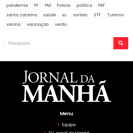
pandemia
PF
PM
Polícia
política
PRF
santa catarina
saúde
sc
sorteio
STF
Turismo
vacina
vacinação
verão
Menu
Equipe
TV Jornal da Manhã