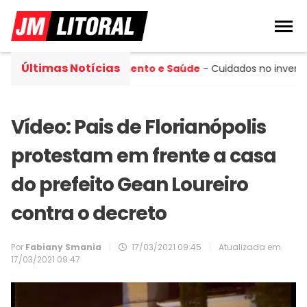
Últimas Notícias
cipal
Saneamento e Saúde
- Cuidados no inverno aju
Vídeo: Pais de Florianópolis
protestam em frente a casa
do prefeito Gean Loureiro
contra o decreto
Por
Fabiany Smania
|
17/03/2021 09:45
|
Atualizada em
17/03/2021 09:47