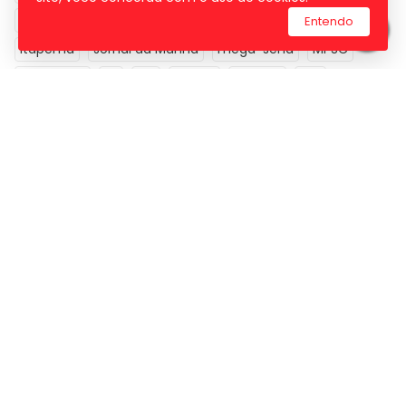
futebol
Governador
governo de SC
itajaí
Entendo
Itapema
Jornal da Manhã
mega-sena
MPSC
pandemia
PF
PM
Polícia
política
PRF
santa catarina
saúde
sc
sorteio
STF
Turismo
vacina
vacinação
verão