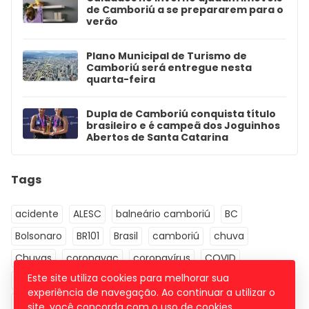
de Camboriú a se prepararem para o
verão
Plano Municipal de Turismo de
Camboriú será entregue nesta
quarta-feira
Dupla de Camboriú conquista título
brasileiro e é campeã dos Joguinhos
Abertos de Santa Catarina
Tags
acidente
ALESC
balneário camboriú
BC
Bolsonaro
BR101
Brasil
camboriú
chuva
Chuvas
coronavac
coronavírus
COVID
Este site utiliza cookies para melhorar sua
covid-19
covid19
crime
defesa civil
drogas
experiência de navegação. Ao continuar a utilizar o
economia
Educação
Eleições 2022
Esporte
site, você concorda com o uso de cookies.