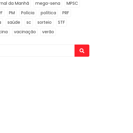
rnal da Manhã
mega-sena
MPSC
PF
PM
Polícia
política
PRF
a
saúde
sc
sorteio
STF
cina
vacinação
verão