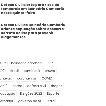
Defesa Civil alerta para risco de
temporais em Balneário Camboriú
nesta quinta-feira
Defesa Civil de Balneário Camboriú
orienta população sobre descarte
correto de lixo para prevenir
alagamentos
LESC
balneário camboriú
BC
R101
Brasil
camboriú
chuva
ronavac
coronavírus
COVID
vid19
crime
defesa civil
drogas
Educação
Eleições 2022
Esporte
ernador
governo de SC
itajaí