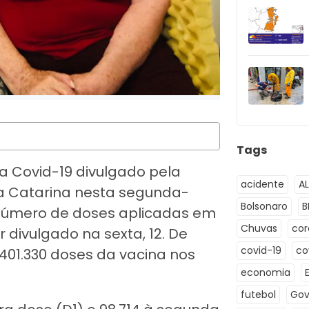
Tags
a Covid-19 divulgado pela
acidente
A
a Catarina nesta segunda-
Bolsonaro
B
o número de doses aplicadas em
Chuvas
co
divulgado na sexta, 12. De
covid-19
co
401.330 doses da vacina nos
economia
futebol
Gov