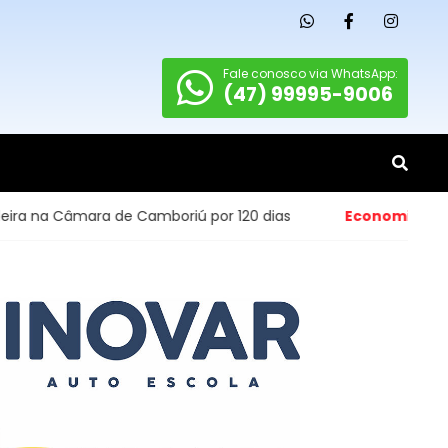
Fale conosco via WhatsApp:
(47) 99995-9006
ra de Camboriú por 120 dias
Economia
- Abertura de pe