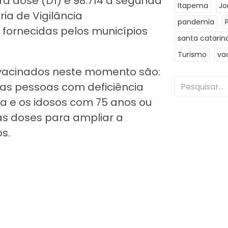
ra dose (D1) e 98.714 à segunda
Itapema
Jo
ia de Vigilância
pandemia
 fornecidas pelos municípios
santa catarin
Turismo
va
o vacinados neste momento são:
 as pessoas com deficiência
na e os idosos com 75 anos ou
as doses para ampliar a
s.