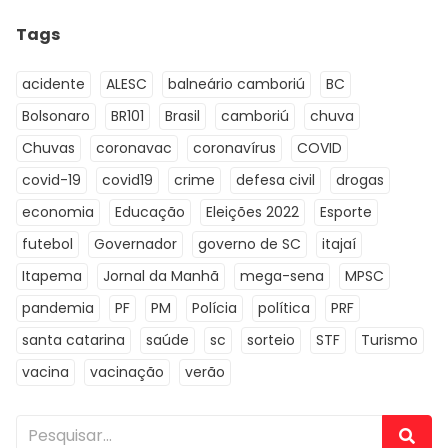
Tags
acidente
ALESC
balneário camboriú
BC
Bolsonaro
BR101
Brasil
camboriú
chuva
Chuvas
coronavac
coronavírus
COVID
covid-19
covid19
crime
defesa civil
drogas
economia
Educação
Eleições 2022
Esporte
futebol
Governador
governo de SC
itajaí
Itapema
Jornal da Manhã
mega-sena
MPSC
pandemia
PF
PM
Polícia
política
PRF
santa catarina
saúde
sc
sorteio
STF
Turismo
vacina
vacinação
verão