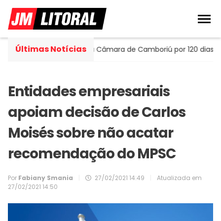
Últimas Notícias
lla assume cadeira na Câmara de Camboriú por 120 dias
Entidades empresariais
apoiam decisão de Carlos
Moisés sobre não acatar
recomendação do MPSC
Por
Fabiany Smania
|
27/02/2021 14:49
|
Atualizada em
27/02/2021 14:50