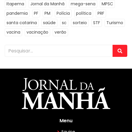
Itapema
Jornal da Manhã
mega-sena
MPSC
pandemia
PF
PM
Polícia
política
PRF
santa catarina
saúde
sc
sorteio
STF
Turismo
vacina
vacinação
verão
Menu
Equipe