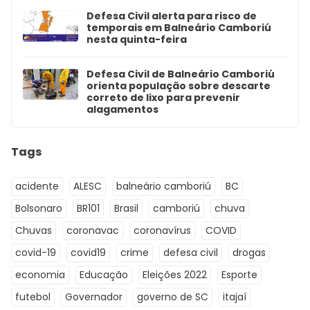
Defesa Civil alerta para risco de
temporais em Balneário Camboriú
nesta quinta-feira
Defesa Civil de Balneário Camboriú
orienta população sobre descarte
correto de lixo para prevenir
alagamentos
Tags
acidente
ALESC
balneário camboriú
BC
Bolsonaro
BR101
Brasil
camboriú
chuva
Chuvas
coronavac
coronavírus
COVID
covid-19
covid19
crime
defesa civil
drogas
economia
Educação
Eleições 2022
Esporte
futebol
Governador
governo de SC
itajaí