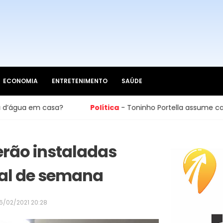
ECONOMIA
ENTRETENIMENTO
SAÚDE
m casa?
Política
- Toninho Portella assume cadeira na C
rão instaladas
inal de semana
6/02/2021 20:28