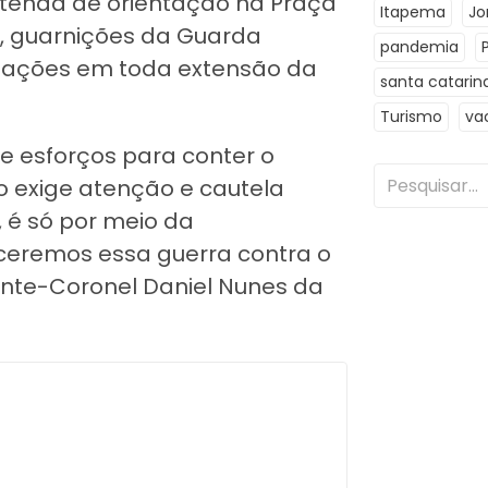
tenda de orientação na Praça
Itapema
Jo
a, guarnições da Guarda
pandemia
ientações em toda extensão da
santa catarin
Turismo
va
e esforços para conter o
 exige atenção e cautela
, é só por meio da
ceremos essa guerra contra o
nte-Coronel Daniel Nunes da