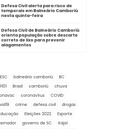
Defesa Civil alerta para risco de
temporais em Balneário Camboriú
nesta quinta-feira
Defesa Civil de Balneário Camboriú
orienta população sobre descarte
correto de lixo para prevenir
alagamentos
LESC
balneário camboriú
BC
R101
Brasil
camboriú
chuva
ronavac
coronavírus
COVID
vid19
crime
defesa civil
drogas
Educação
Eleições 2022
Esporte
ernador
governo de SC
itajaí