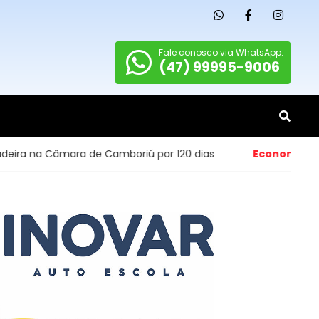
Fale conosco via WhatsApp:
(47) 99995-9006
âmara de Camboriú por 120 dias
Economia
- Abertura de