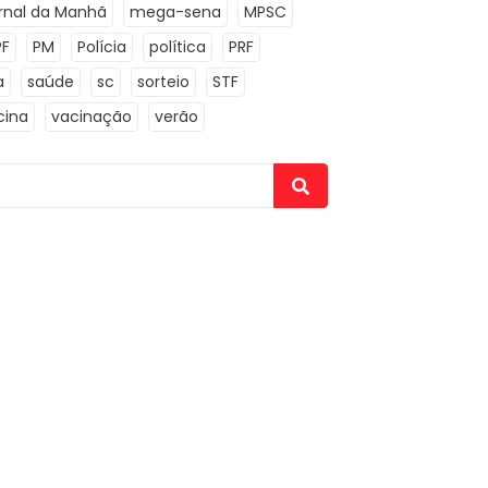
rnal da Manhã
mega-sena
MPSC
PF
PM
Polícia
política
PRF
a
saúde
sc
sorteio
STF
cina
vacinação
verão