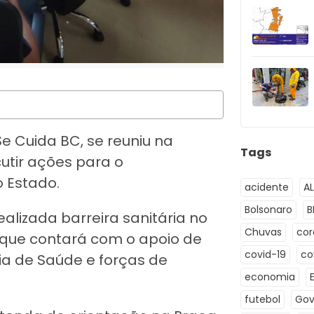
e Cuida BC, se reuniu na
Tags
utir ações para o
 Estado.
acidente
A
Bolsonaro
B
alizada barreira sanitária no
Chuvas
co
 que contará com o apoio de
covid-19
co
ia de Saúde e forças de
economia
futebol
Gov