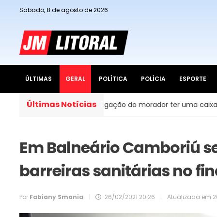
Sábado, 8 de agosto de 2026
ÚLTIMAS
GERAL
POLÍTICA
POLÍCIA
ESPORTE
Últimas Notícias
es do Brasil, é obrigação do morador ter uma caixa d’água e
Em Balneário Camboriú se
barreiras sanitárias no f
Por
Fabiany Smania
|
26/02/2021 20:26
|
Atualizada em
2