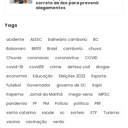
correto de lixo para prevenir
alagamentos
Tags
acidente
ALESC
balneário camboriú
BC
Bolsonaro
BR101
Brasil
camboriú
chuva
Chuvas
coronavac
coronavírus
COVID
covid-19
covid19
crime
defesa civil
drogas
economia
Educação
Eleições 2022
Esporte
futebol
Governador
governo de SC
itajaí
Itapema
Jornal da Manhã
mega-sena
MPSC
pandemia
PF
PM
Polícia
política
PRF
santa catarina
saúde
sc
sorteio
STF
Turismo
vacina
vacinação
verão