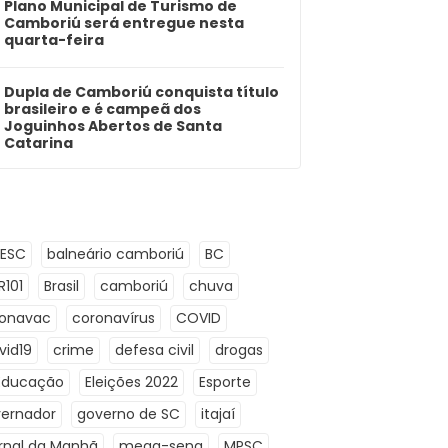
Plano Municipal de Turismo de
Camboriú será entregue nesta
quarta-feira
Dupla de Camboriú conquista título
brasileiro e é campeã dos
Joguinhos Abertos de Santa
Catarina
LESC
balneário camboriú
BC
R101
Brasil
camboriú
chuva
ronavac
coronavírus
COVID
vid19
crime
defesa civil
drogas
Educação
Eleições 2022
Esporte
ernador
governo de SC
itajaí
rnal da Manhã
mega-sena
MPSC