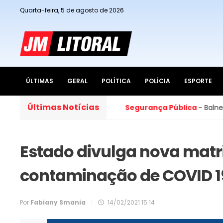
Quarta-feira, 5 de agosto de 2026
ÚLTIMAS
GERAL
POLÍTICA
POLÍCIA
ESPORTE
Últimas Notícias
s No Paço Municipal
Segurança Pública
- Balneário Cam
Estado divulga nova matri
contaminação de COVID 1
Por
Fabiany Smania
|
14/02/2021 15:14