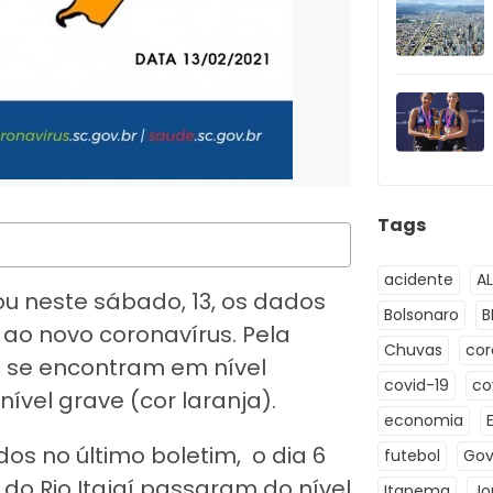
Tags
acidente
A
ou neste sábado, 13, os dados
Bolsonaro
B
 ao novo coronavírus. Pela
Chuvas
co
do se encontram em nível
covid-19
co
ível grave (cor laranja).
economia
 no último boletim, o dia 6
futebol
Gov
z do Rio Itajaí passaram do nível
Itapema
Jo