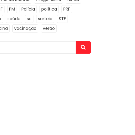
PF
PM
Polícia
política
PRF
a
saúde
sc
sorteio
STF
cina
vacinação
verão