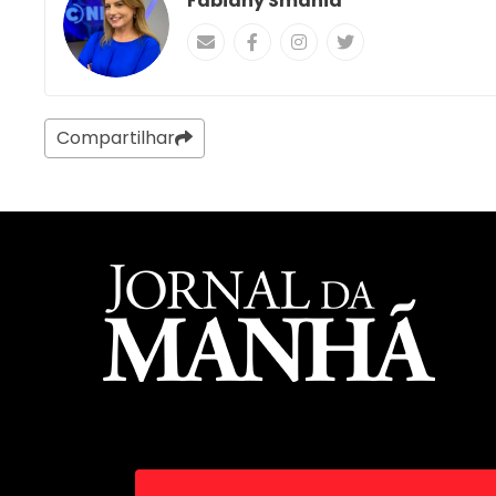
Fabiany Smania
Compartilhar