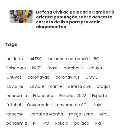
Defesa Civil de Balneário Camboriú
orienta população sobre descarte
correto de lixo para prevenir
alagamentos
Tags
acidente
ALESC
balneário camboriú
BC
Bolsonaro
BR101
Brasil
camboriú
chuva
Chuvas
coronavac
coronavírus
COVID
covid-19
covid19
crime
defesa civil
drogas
economia
Educação
Eleições 2022
Esporte
futebol
Governador
governo de SC
itajaí
Itapema
Jornal da Manhã
mega-sena
MPSC
pandemia
PF
PM
Polícia
política
PRF