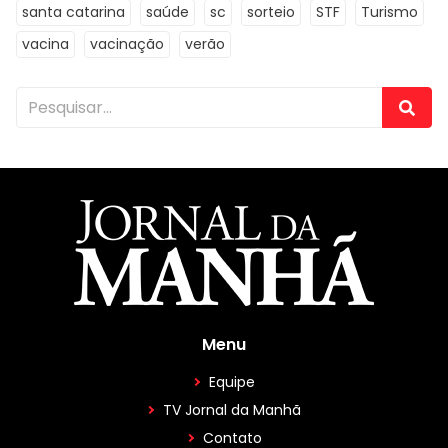
santa catarina
saúde
sc
sorteio
STF
Turismo
vacina
vacinação
verão
Menu
Equipe
TV Jornal da Manhã
Contato