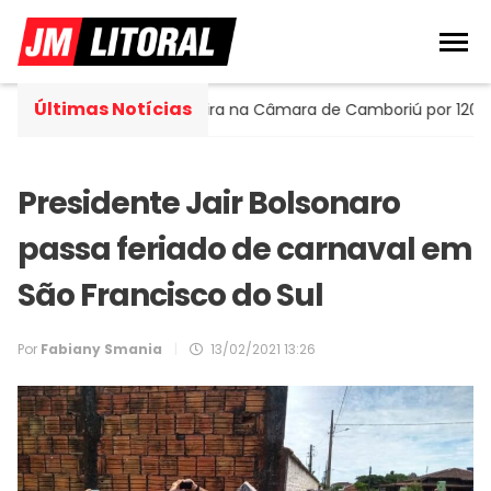
Últimas Notícias
Portella assume cadeira na Câmara de Camboriú por 120 dias
Presidente Jair Bolsonaro
passa feriado de carnaval em
São Francisco do Sul
Por
Fabiany Smania
|
13/02/2021 13:26