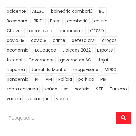
acidente
ALESC
balneário camboriú
BC
Bolsonaro
BR101
Brasil
camboriú
chuva
Chuvas
coronavac
coronavírus
COVID
covid-19
covid19
crime
defesa civil
drogas
economia
Educação
Eleições 2022
Esporte
futebol
Governador
governo de SC
itajaí
Itapema
Jornal da Manhã
mega-sena
MPSC
pandemia
PF
PM
Polícia
política
PRF
santa catarina
saúde
sc
sorteio
STF
Turismo
vacina
vacinação
verão