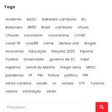
Tags
acidente
ALESC
balneário camboriú
BC
Bolsonaro
BR101
Brasil
camboriú
chuva
Chuvas
coronavac
coronavírus
COVID
covid-19
covid19
crime
defesa civil
drogas
economia
Educação
Eleições 2022
Esporte
futebol
Governador
governo de SC
itajaí
Itapema
Jornal da Manhã
mega-sena
MPSC
pandemia
PF
PM
Polícia
política
PRF
santa catarina
saúde
sc
sorteio
STF
Turismo
vacina
vacinação
verão