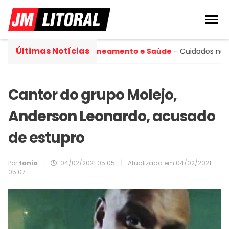
Últimas Notícias
da Municipal
Saneamento e Saúde
- Cuidados no inve
Cantor do grupo Molejo,
Anderson Leonardo, acusado
de estupro
Por
tania
|
04/02/2021 05:05
|
Atualizada em
04/02/2021
05:07