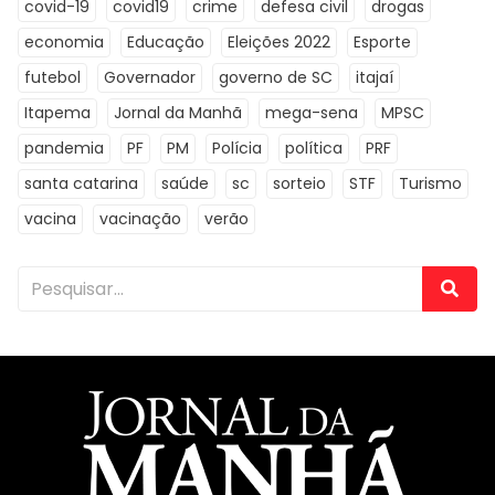
covid-19
covid19
crime
defesa civil
drogas
economia
Educação
Eleições 2022
Esporte
futebol
Governador
governo de SC
itajaí
Itapema
Jornal da Manhã
mega-sena
MPSC
pandemia
PF
PM
Polícia
política
PRF
santa catarina
saúde
sc
sorteio
STF
Turismo
vacina
vacinação
verão