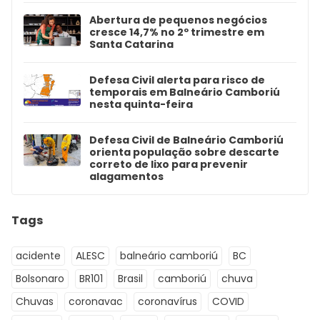
Abertura de pequenos negócios
cresce 14,7% no 2º trimestre em
Santa Catarina
Defesa Civil alerta para risco de
temporais em Balneário Camboriú
nesta quinta-feira
Defesa Civil de Balneário Camboriú
orienta população sobre descarte
correto de lixo para prevenir
alagamentos
Tags
acidente
ALESC
balneário camboriú
BC
Bolsonaro
BR101
Brasil
camboriú
chuva
Chuvas
coronavac
coronavírus
COVID