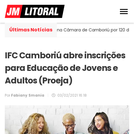
Últimas Notícias
rtella assume cadeira na Câmara de Camboriú por 120 dias
IFC Camboriú abre inscrições
para Educação de Jovens e
Adultos (Proeja)
Por
Fabiany Smania
|
03/02/2021 16:18