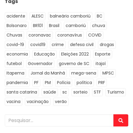
Tags
acidente
ALESC
balneário camboriú
BC
Bolsonaro
BR101
Brasil
camboriú
chuva
Chuvas
coronavac
coronavírus
COVID
covid-19
covid19
crime
defesa civil
drogas
economia
Educação
Eleições 2022
Esporte
futebol
Governador
governo de SC
itajaí
Itapema
Jornal da Manhã
mega-sena
MPSC
pandemia
PF
PM
Polícia
política
PRF
santa catarina
saúde
sc
sorteio
STF
Turismo
vacina
vacinação
verão