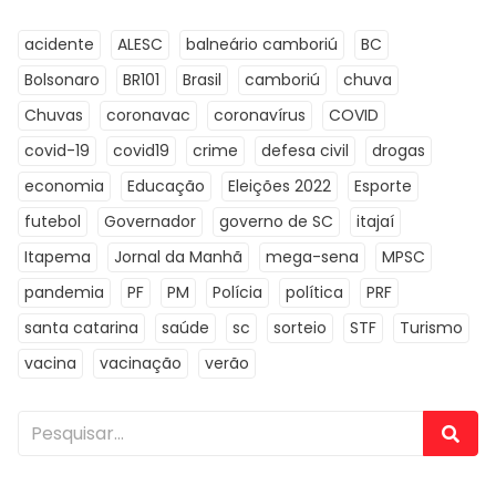
acidente
ALESC
balneário camboriú
BC
Bolsonaro
BR101
Brasil
camboriú
chuva
Chuvas
coronavac
coronavírus
COVID
covid-19
covid19
crime
defesa civil
drogas
economia
Educação
Eleições 2022
Esporte
futebol
Governador
governo de SC
itajaí
Itapema
Jornal da Manhã
mega-sena
MPSC
pandemia
PF
PM
Polícia
política
PRF
santa catarina
saúde
sc
sorteio
STF
Turismo
vacina
vacinação
verão