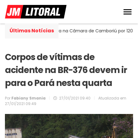
Últimas Notícias
ortella assume cadeira na Câmara de Camboriú por 120 dias
Corpos de vítimas de
acidente na BR-376 devem ir
para o Pará nesta quarta
Por
Fabiany Smania
|
27/01/2021 09:40
|
Atualizada em
27/01/2021 09:49