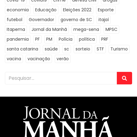
covid-19
covid19
crime
defesa civil
drogas
economia
Educação
Eleições 2022
Esporte
futebol
Governador
governo de SC
itajaí
Itapema
Jornal da Manhã
mega-sena
MPSC
pandemia
PF
PM
Polícia
política
PRF
santa catarina
saúde
sc
sorteio
STF
Turismo
vacina
vacinação
verão