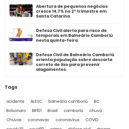
Abertura de pequenos negócios
cresce 14,7% no 2º trimestre em
Santa Catarina
Defesa Civil alerta para risco de
temporais em Balneário Camboriú
nesta quinta-feira
Defesa Civil de Balneário Camboriú
orienta população sobre descarte
correto de lixo para prevenir
alagamentos
Tags
acidente
ALESC
balneário camboriú
BC
Bolsonaro
BR101
Brasil
camboriú
chuva
Chuvas
coronavac
coronavírus
COVID