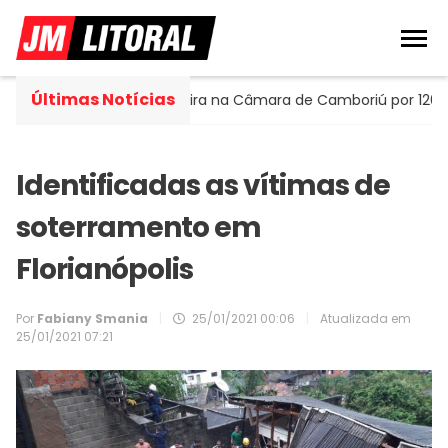
Últimas Notícias
 Portella assume cadeira na Câmara de Camboriú por 120 dias
Identificadas as vítimas de
soterramento em
Florianópolis
Por
Fabiany Smania
|
25/01/2021 00:06
|
Atualizada em
25/01/2021 07:21