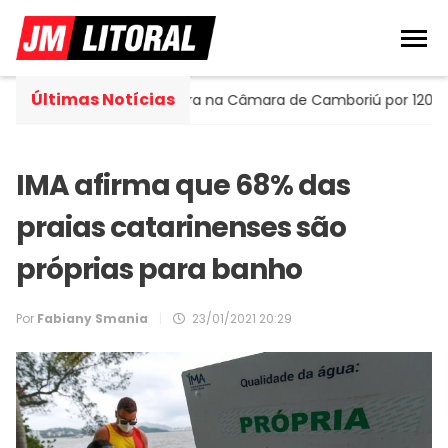
Últimas Notícias
Portella assume cadeira na Câmara de Camboriú por 120 dias
IMA afirma que 68% das
praias catarinenses são
próprias para banho
Por
Fabiany Smania
|
23/01/2021 20:29