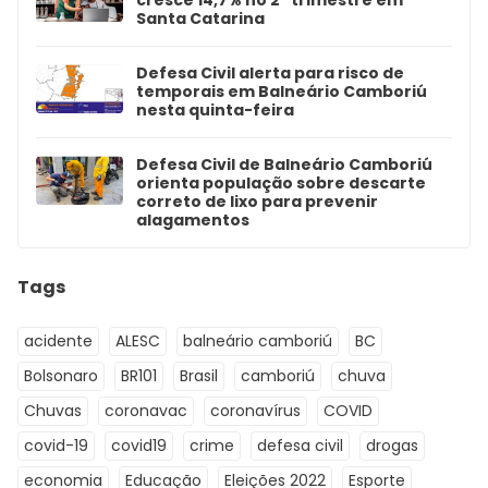
cresce 14,7% no 2º trimestre em
Santa Catarina
Defesa Civil alerta para risco de
temporais em Balneário Camboriú
nesta quinta-feira
Defesa Civil de Balneário Camboriú
orienta população sobre descarte
correto de lixo para prevenir
alagamentos
Tags
acidente
ALESC
balneário camboriú
BC
Bolsonaro
BR101
Brasil
camboriú
chuva
Chuvas
coronavac
coronavírus
COVID
covid-19
covid19
crime
defesa civil
drogas
economia
Educação
Eleições 2022
Esporte