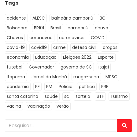
Tags
acidente
ALESC
balneário camboriú
BC
Bolsonaro
BR101
Brasil
camboriú
chuva
Chuvas
coronavac
coronavírus
COVID
covid-19
covid19
crime
defesa civil
drogas
economia
Educação
Eleições 2022
Esporte
futebol
Governador
governo de SC
itajaí
Itapema
Jornal da Manhã
mega-sena
MPSC
pandemia
PF
PM
Polícia
política
PRF
santa catarina
saúde
sc
sorteio
STF
Turismo
vacina
vacinação
verão